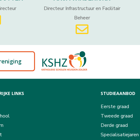
recteur
Directeur Infrastructuur en Facilitair
Beheer
reniging
IJKE LINKS
STUDIEAANBOD
Eerste graad
hool
Tweede graad
am
Derde graad
t
Specialisatiejaren