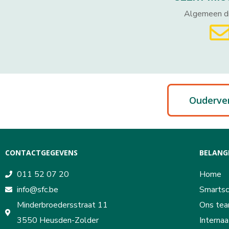
Algemeen di
Ouderve
CONTACTGEGEVENS
BELANGR
011 52 07 20
Home
info@sfc.be
Smartsc
Minderbroedersstraat 11
Ons te
3550 Heusden-Zolder
Internaa