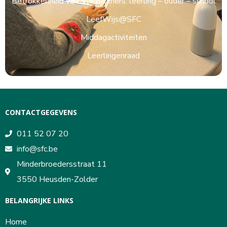
Betrokkenheid van alle partners: leerling – ouder – school
LeefWijs@SFC
Middagactiviteiten
Leerlingenraad
CONTACTGEGEVENS
011 52 07 20
info@sfc.be
Minderbroedersstraat 11
3550 Heusden-Zolder
BELANGRIJKE LINKS
Home