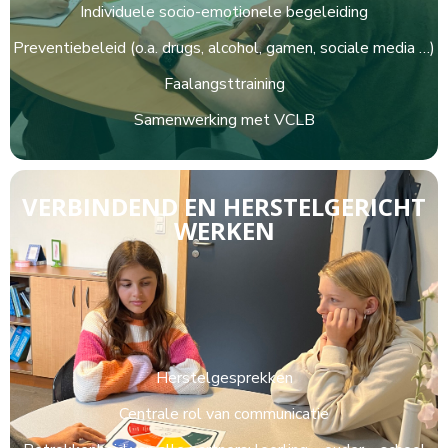
Individuele socio-emotionele begeleiding
Preventiebeleid (o.a. drugs, alcohol, gamen, sociale media …)
Faalangsttraining
Samenwerking met VCLB
VERBINDEND EN HERSTELGERICHT
WERKEN
Herstelgesprekken
Centrale rol van communicatie