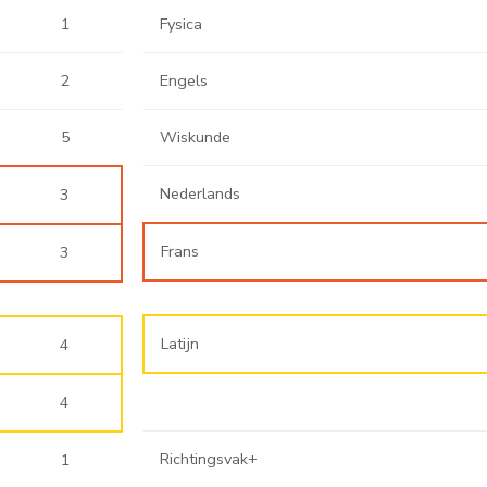
1
Fysica
2
Engels
5
Wiskunde
Nederlands
3
Frans
3
Latijn
4
4
Richtingsvak+
1