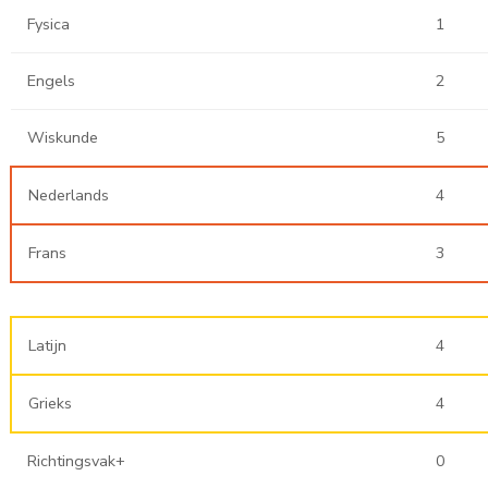
Fysica
1
Engels
2
Wiskunde
5
Nederlands
4
Frans
3
Latijn
4
Grieks
4
Richtingsvak+
0