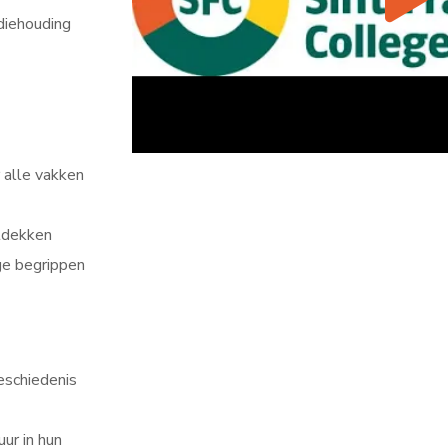
diehouding
r alle vakken
ntdekken
ge begrippen
eschiedenis
uur in hun