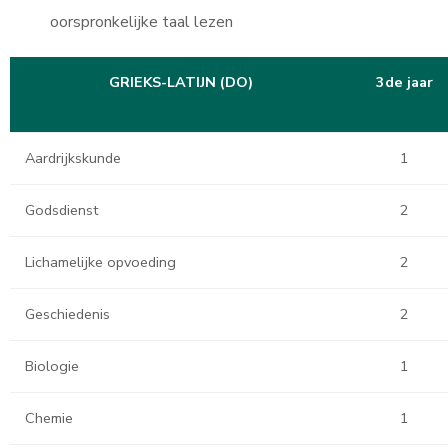
oorspronkelijke taal lezen
GRIEKS-LATIJN (DO)
3de jaar
Aardrijkskunde
1
Godsdienst
2
Lichamelijke opvoeding
2
Geschiedenis
2
Biologie
1
Chemie
1