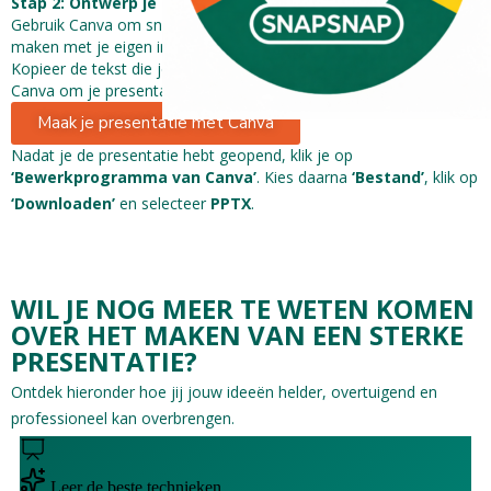
Stap 2: Ontwerp je presentatie met Canva
Gebruik Canva om snel en eenvoudig aantrekkelijke dia’s te
maken met je eigen inhoud.
Kopieer de tekst die je hebt gekregen van de AI en plak deze in
Canva om je presentatie vorm te geven.
Maak je presentatie met Canva
Nadat je de presentatie hebt geopend, klik je op
‘Bewerkprogramma van Canva’
. Kies daarna
‘Bestand’
, klik op
‘Downloaden’
en selecteer
PPTX
.
WIL JE NOG MEER TE WETEN KOMEN
OVER HET MAKEN VAN EEN STERKE
PRESENTATIE?
Ontdek hieronder hoe jij jouw ideeën helder, overtuigend en
professioneel kan overbrengen.