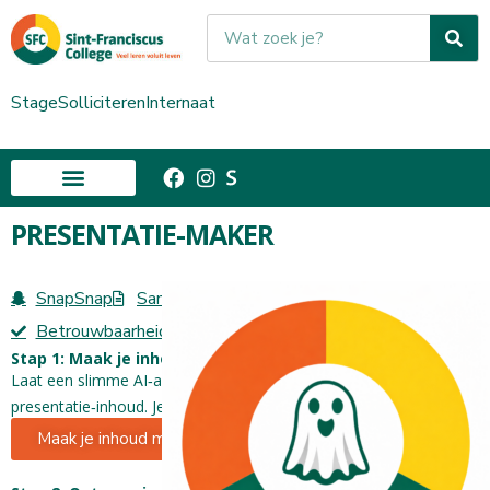
Stage
Solliciteren
Internaat
PRESENTATIE-MAKER
SnapSnap
Samenvatter
De perfecte prompt
Betrouwbaarheid van AI
Stap 1: Maak je inhoud met AI
Laat een slimme AI‑agent helpen bij het bedenken van je
presentatie‑inhoud. Je krijgt meteen een kant‑en‑klaar script.
Maak je inhoud met AI